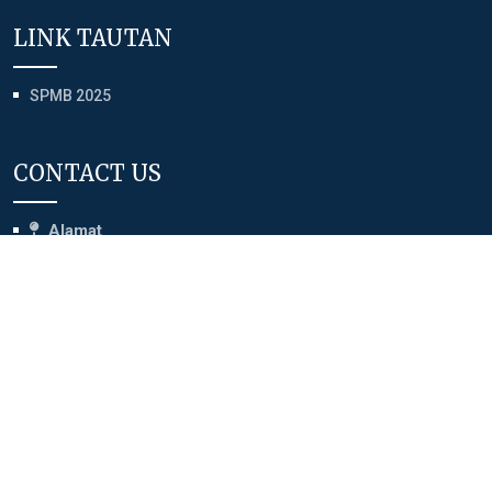
LINK TAUTAN
SPMB 2025
CONTACT US
Alamat
Jl. Iskandar Muda RT.30 Kel.Nunukan Barat Barat/Kec.Nunukan
Kabupaten Nunukan Provinsi Kalimantan Utara - 77482
Phone
055621736
Email
smpn1.nnk@gmail.com
Sosial Media